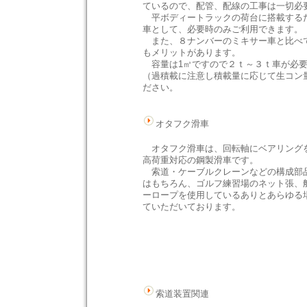
ているので、配管、配線の工事は一切必
平ボディートラックの荷台に搭載する
車として、必要時のみご利用できます。
また、８ナンバーのミキサー車と比べ
もメリットがあります。
容量は1㎥ですので２ｔ～３ｔ車が必要
（過積載に注意し積載量に応じて生コン
ださい。
オタフク滑車
オタフク滑車は、回転軸にベアリング
高荷重対応の鋼製滑車です。
索道・ケーブルクレーンなどの構成部
はもちろん、ゴルフ練習場のネット張、
ーロープを使用しているありとあらゆる
ていただいております。
索道装置関連