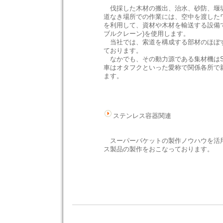
伐採した木材の搬出、治水、砂防、堰
道なき場所での作業には、空中を渡した
を利用して、資材や木材を輸送する設備
ブルクレーン)を使用します。
当社では、索道を構成する部材のほぼ
ております。
なかでも、その動力源である集材機はS
車はオタフクといった愛称で関係各所で
ます。
ステンレス容器関連
スーパーバケットの製作ノウハウを活
ス製品の製作をおこなっております。